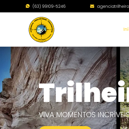
(63) 99109-5246
agenciatrilhei
In
Trilhe
VIVA MOMENTOS INCRÍVE