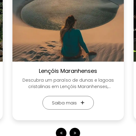
Lençóis Maranhenses
Descubra um paraíso de dunas e lagoas
cristalinas em Lençóis Maranhenses,
Maranhão. Neste deserto de areias brancas
e águas azul-turquesa, a beleza natural
Saiba mais
alcança seu ápice. Explore as paisagens
surrealistas enquanto caminha entre as
dunas, mergulhe em lagoas de águas
translúcidas e deslumbre-se com o
espetáculo do pôr do sol. Deixe a Trilheiros