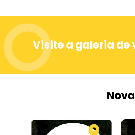
 rica
envolver pela atmosfera tranquila e
ideal
autêntica deste destino pouco explorado.
eza,
Junte-se à Trilheiros para uma jornada de
do
descoberta e aventura em Paranã -
e
Tocantins espera por você!
muito
Visite a galeria de
Nova