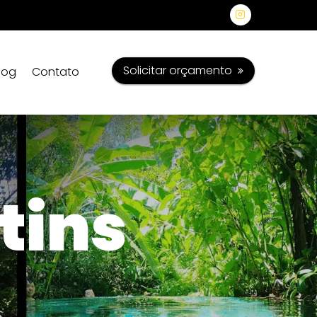
Solicitar orçamento
log
Contato
tins