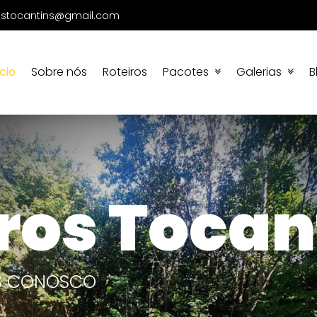
rostocantins@gmail.com
ício
Sobre nós
Roteiros
Pacotes
Galerias
B
iros Tocan
IS CONOSCO