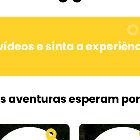
ser sua guia nessa aventura única,
proporcionando experiências autênticas e
momentos memoráveis. Prepare-se para
viver uma jornada de descoberta e
admiração neste cenário de tirar o fôlego!
 vídeos e sinta a experiên
s aventuras esperam por