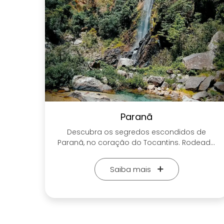
Paranã
eiro
Descubra os segredos escondidos de
o do
Paranã, no coração do Tocantins. Rodeada
 por
por paisagens exuberantes, rios sinuosos e
rica
cavernas misteriosas, esta cidade encanta
Saiba mais
rsas
os aventureiros e os amantes da natureza.
sas e
Explore trilhas que levam a cachoeiras
do.
refrescantes, mergulhe nas águas cristalinas
pada
do Rio Tocantins e maravilhe-se com as
sas
formações rochosas únicas. Deixe-se