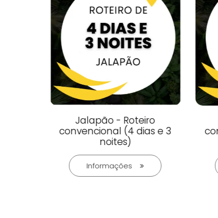
o
Jalapão - Roteiro
s e 2
convencional (4 dias e 3
conv
noites)
Informações